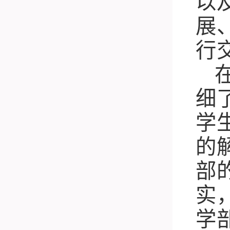
以
展
行
细
学
的
部
实
学