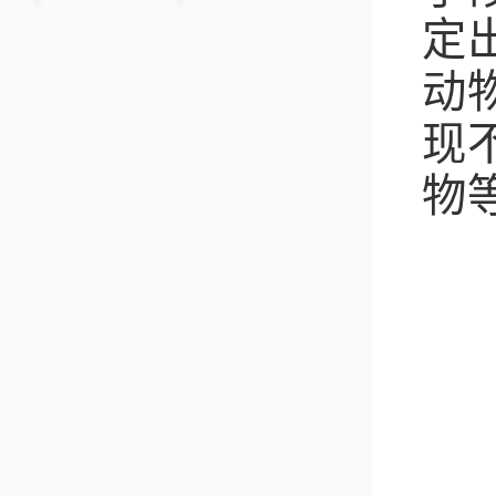
定
动
现
物