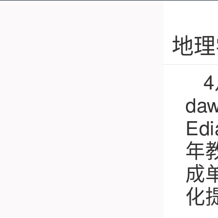
地理
daw
Ed
年
成
化