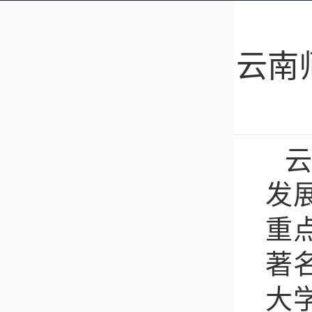
​云
发
重
著
大