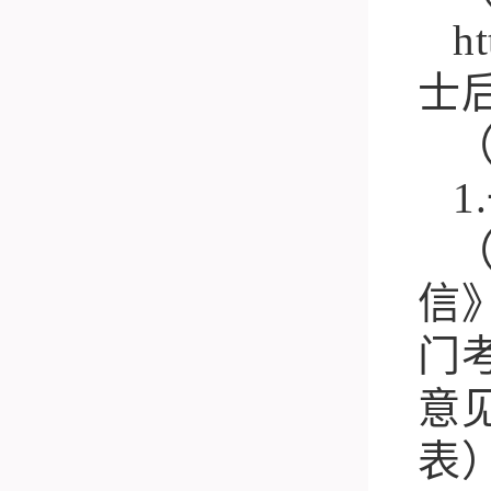
ht
士
1.
信
门
意
表