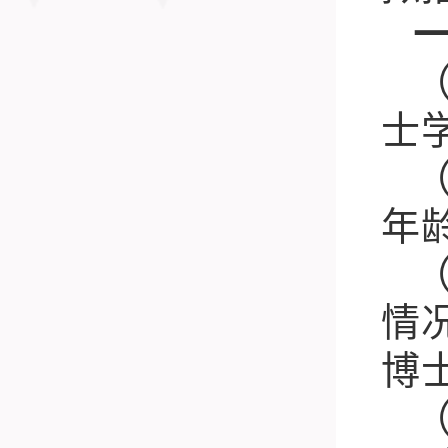
士
年
情
博