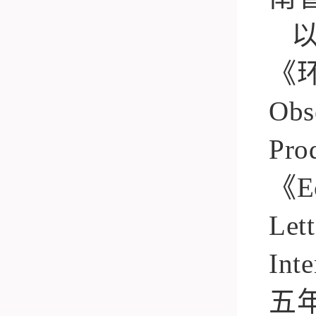
《
Obs
Pro
《
E
Lett
Inte
五