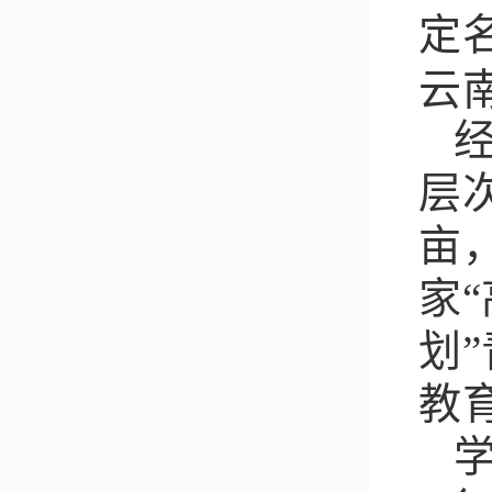
定
云
层
亩
家
“
划
”
教