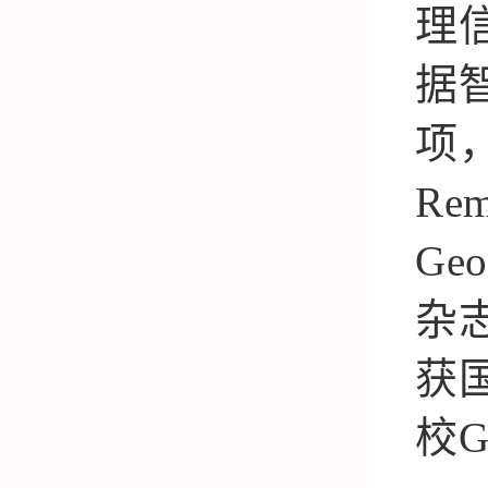
理
据
项
Rem
Geo
杂
获
校
G