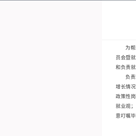
为帮
员会暨就
和负责就
负责
增长情况
政策性岗
就业观；
意叮嘱毕