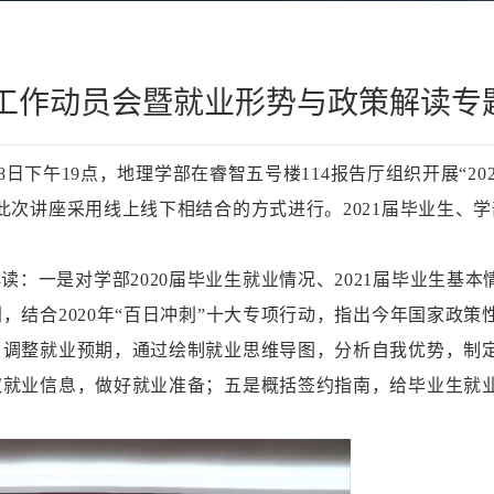
业工作动员会暨就业形势与政策解读专
18日下午19点，地理学部在睿智五号楼114报告厅组织开展“2
此次讲座采用线上线下相结合的方式进行。
2021届毕业生、
解读：一是对学部
2020届毕业生就业情况、2021届毕业生基
合2020年“百日冲刺”十大专项行动，指出今年国家政策性
，调整就业预期，通过绘制就业思维导图，分析自我优势，制
取就业信息，做好就业准备；五是概括签约指南，给毕业生就